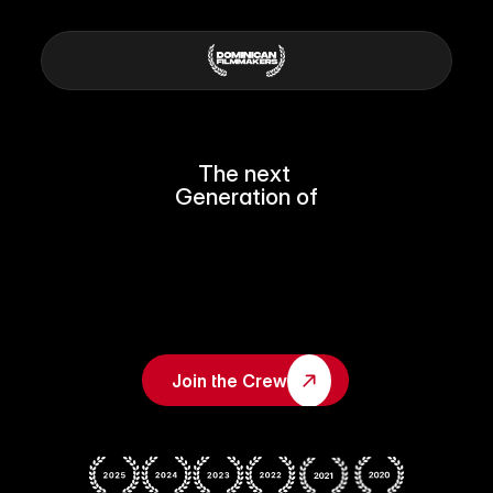
The next 
Generation of
Join the Crew