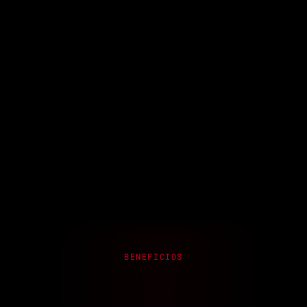
BENEFICIOS